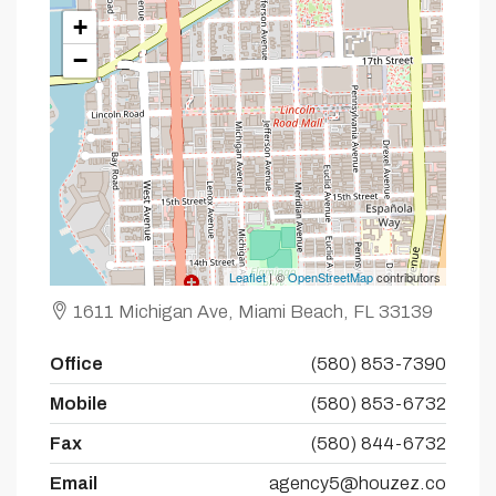
+
−
Leaflet
| ©
OpenStreetMap
contributors
1611 Michigan Ave, Miami Beach, FL 33139
Office
(580) 853-7390
Mobile
(580) 853-6732
Fax
(580) 844-6732
Email
agency5@houzez.co